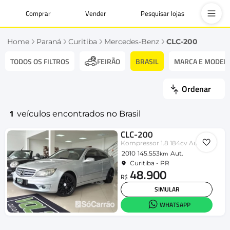
Comprar
Vender
Pesquisar lojas
Home
Paraná
Curitiba
Mercedes-Benz
CLC-200
TODOS OS FILTROS
BRASIL
MARCA E MODEL
FEIRÃO
Ordenar
1
veículos encontrados no Brasil
CLC-200
Kompressor 1.8 184cv Aut.
2010
145.553
Aut.
km
Curitiba - PR
48.900
R$
SIMULAR
WHATSAPP