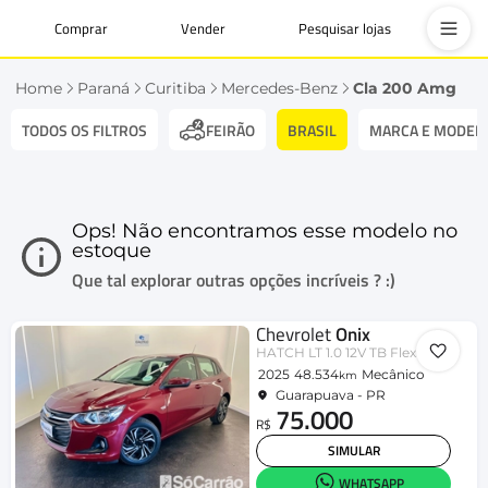
Comprar
Vender
Pesquisar lojas
Home
Paraná
Curitiba
Mercedes-Benz
Cla 200 Amg
TODOS OS FILTROS
BRASIL
MARCA E MODEL
FEIRÃO
Ops! Não encontramos esse modelo no
estoque
Que tal explorar outras opções incríveis ? :)
Chevrolet
Onix
HATCH LT 1.0 12V TB Flex 5p Mec.
2025
48.534
Mecânico
km
Guarapuava - PR
75.000
R$
SIMULAR
WHATSAPP