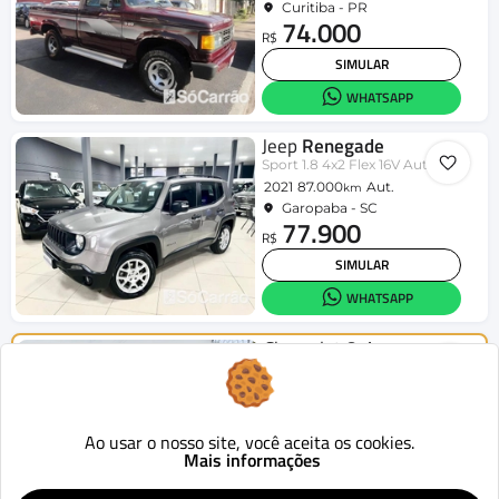
Curitiba - PR
74.000
R$
SIMULAR
WHATSAPP
Jeep
Renegade
Sport 1.8 4x2 Flex 16V Aut.
2021
87.000
Aut.
km
Garopaba - SC
77.900
R$
SIMULAR
WHATSAPP
Chevrolet
Onix
HATCH LT 1.4 8V FlexPower 5p Mec.
2015
124.419
Mecânico
km
Curitiba - PR
46.900
Ao usar o nosso site, você aceita os cookies.
R$
Mais informações
SIMULAR