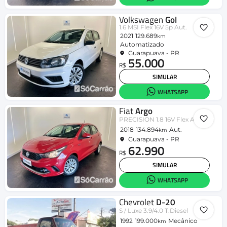
Volkswagen
Gol
1.6 MSI Flex 16V 5p Aut.
2021
129.689
km
Automatizado
Guarapuava - PR
55.000
R$
SIMULAR
WHATSAPP
Fiat
Argo
PRECISION 1.8 16V Flex Aut.
2018
134.894
Aut.
km
Guarapuava - PR
62.990
R$
SIMULAR
WHATSAPP
Chevrolet
D-20
S / Luxe 3.9/4.0 T.Diesel
1992
199.000
Mecânico
km