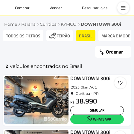
Comprar
Vender
Pesquisar lojas
Home
Paraná
Curitiba
KYMCO
DOWNTOWN 300i
TODOS OS FILTROS
BRASIL
MARCA E MODEL
FEIRÃO
Ordenar
2
veículos encontrados no Brasil
DOWNTOWN 300i
2025
0
Aut.
km
Curitiba - PR
38.990
R$
SIMULAR
WHATSAPP
DOWNTOWN 300i