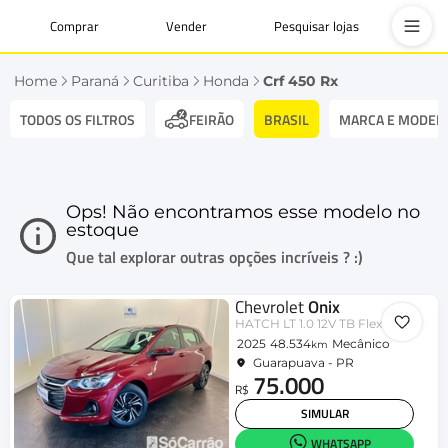
Comprar
Vender
Pesquisar lojas
Home
Paraná
Curitiba
Honda
Crf 450 Rx
TODOS OS FILTROS
BRASIL
MARCA E MODEL
FEIRÃO
Ops! Não encontramos esse modelo no
estoque
Que tal explorar outras opções incríveis ? :)
Chevrolet
Onix
HATCH LT 1.0 12V TB Flex 5p Mec.
2025
48.534
Mecânico
km
Guarapuava - PR
75.000
R$
SIMULAR
WHATSAPP