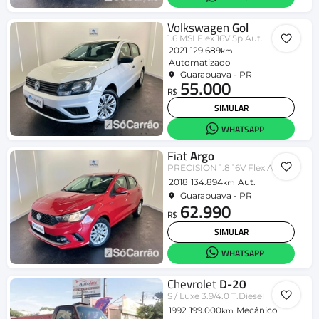
Volkswagen
Gol
1.6 MSI Flex 16V 5p Aut.
2021
129.689
km
Automatizado
Guarapuava - PR
55.000
R$
SIMULAR
WHATSAPP
Fiat
Argo
PRECISION 1.8 16V Flex Aut.
2018
134.894
Aut.
km
Guarapuava - PR
62.990
R$
SIMULAR
WHATSAPP
Chevrolet
D-20
S / Luxe 3.9/4.0 T.Diesel
1992
199.000
Mecânico
km