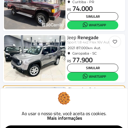
Curitiba - PR
74.000
R$
SIMULAR
WHATSAPP
Jeep
Renegade
Sport 1.8 4x2 Flex 16V Aut.
2021
87.000
Aut.
km
Garopaba - SC
77.900
R$
SIMULAR
WHATSAPP
Chevrolet
Onix
HATCH LT 1.4 8V FlexPower 5p Mec.
2015
124.419
Mecânico
km
Curitiba - PR
46.900
Ao usar o nosso site, você aceita os cookies.
R$
Mais informações
SIMULAR