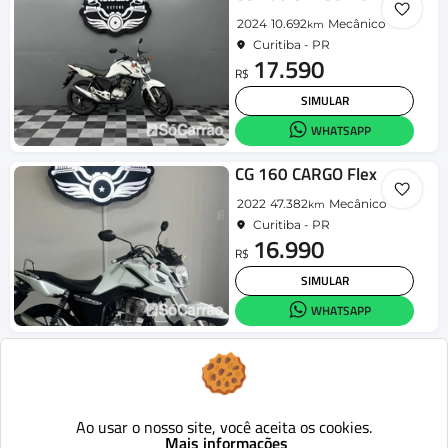
2024
10.692
Mecânico
km
Curitiba - PR
17.590
R$
SIMULAR
WHATSAPP
CG 160 CARGO Flex
2022
47.382
Mecânico
km
Curitiba - PR
16.990
R$
SIMULAR
WHATSAPP
CG 160 CARGO Flex
2026
0
Mecânico
km
Curitiba - PR
22.200
Ao usar o nosso site, você aceita os cookies.
R$
Mais informações