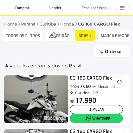
Comprar
Vender
Pesquisar lojas
Home
Paraná
Curitiba
Honda
CG 160 CARGO Flex
TODOS OS FILTROS
BRASIL
MARCA E MODEL
FEIRÃO
Ordenar
4
veículos encontrados no Brasil
CG 160 CARGO Flex
2024
38.183
Mecânico
km
Curitiba - PR
17.990
R$
SIMULAR
WHATSAPP
CG 160 CARGO Flex