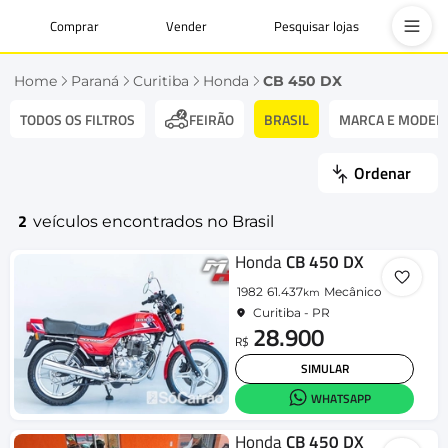
Comprar
Vender
Pesquisar lojas
Home
Paraná
Curitiba
Honda
CB 450 DX
TODOS OS FILTROS
BRASIL
MARCA E MODEL
FEIRÃO
Ordenar
2
veículos encontrados no Brasil
Honda
CB 450 DX
1982
61.437
Mecânico
km
Curitiba - PR
28.900
R$
SIMULAR
WHATSAPP
Honda
CB 450 DX