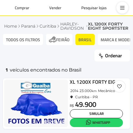
Comprar
Vender
Pesquisar lojas
HARLEY-
XL 1200X FORTY
Home
Paraná
Curitiba
DAVIDSON
EIGHT SPORTSTER
TODOS OS FILTROS
BRASIL
MARCA E MODEL
FEIRÃO
Ordenar
1
veículos encontrados no Brasil
XL 1200X FORTY EIGHT SPORTSTER
2014
23.000
Mecânico
km
Curitiba - PR
49.900
R$
SIMULAR
WHATSAPP