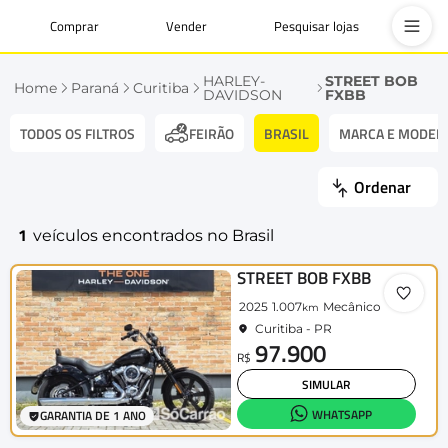
Comprar
Vender
Pesquisar lojas
HARLEY-
STREET BOB
Home
Paraná
Curitiba
DAVIDSON
FXBB
TODOS OS FILTROS
BRASIL
MARCA E MODEL
FEIRÃO
Ordenar
1
veículos encontrados no Brasil
STREET BOB FXBB
2025
1.007
Mecânico
km
Curitiba - PR
97.900
R$
SIMULAR
WHATSAPP
GARANTIA DE 1 ANO