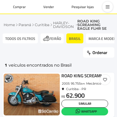
Comprar
Vender
Pesquisar lojas
ROAD KING
HARLEY-
Home
Paraná
Curitiba
SCREAMING
DAVIDSON
EAGLE FLHR SE
TODOS OS FILTROS
BRASIL
MARCA E MODEL
FEIRÃO
Ordenar
1
veículos encontrados no Brasil
ROAD KING SCREAMING EAGLE FLHR SE
2005
95.755
Mecânico
km
Curitiba - PR
62.900
R$
SIMULAR
WHATSAPP