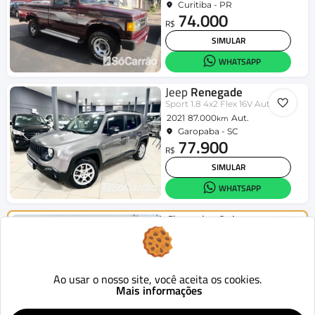
Curitiba - PR
74.000
R$
SIMULAR
WHATSAPP
Jeep
Renegade
Sport 1.8 4x2 Flex 16V Aut.
2021
87.000
Aut.
km
Garopaba - SC
77.900
R$
SIMULAR
WHATSAPP
Chevrolet
Onix
HATCH LT 1.4 8V FlexPower 5p Mec.
2015
124.419
Mecânico
km
Curitiba - PR
46.900
Ao usar o nosso site, você aceita os cookies.
R$
Mais informações
SIMULAR