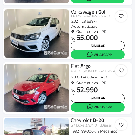
Volkswagen
Gol
1.6 MSI Flex 16V 5p Aut.
2021
129.689
km
Automatizado
Guarapuava - PR
55.000
R$
SIMULAR
WHATSAPP
Fiat
Argo
PRECISION 1.8 16V Flex Aut.
2018
134.894
Aut.
km
Guarapuava - PR
62.990
R$
SIMULAR
WHATSAPP
Chevrolet
D-20
S / Luxe 3.9/4.0 T.Diesel
1992
199.000
Mecânico
km