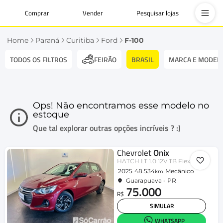
Comprar
Vender
Pesquisar lojas
Home
Paraná
Curitiba
Ford
F-100
TODOS OS FILTROS
BRASIL
MARCA E MODEL
FEIRÃO
Ops! Não encontramos esse modelo no
estoque
Que tal explorar outras opções incríveis ? :)
Chevrolet
Onix
HATCH LT 1.0 12V TB Flex 5p Mec.
2025
48.534
Mecânico
km
Guarapuava - PR
75.000
R$
SIMULAR
WHATSAPP