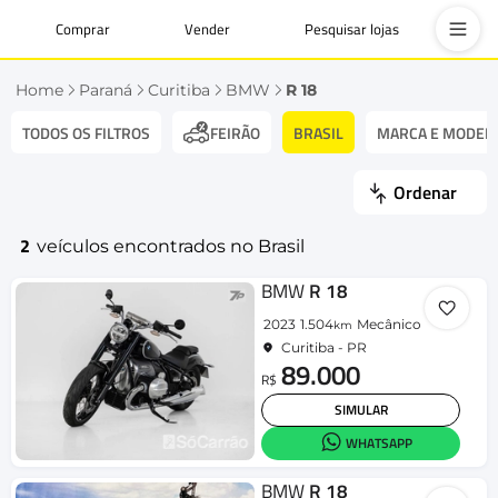
Comprar
Vender
Pesquisar lojas
Home
Paraná
Curitiba
BMW
R 18
TODOS OS FILTROS
BRASIL
MARCA E MODEL
FEIRÃO
Ordenar
2
veículos encontrados no Brasil
BMW
R 18
2023
1.504
Mecânico
km
Curitiba - PR
89.000
R$
SIMULAR
WHATSAPP
BMW
R 18