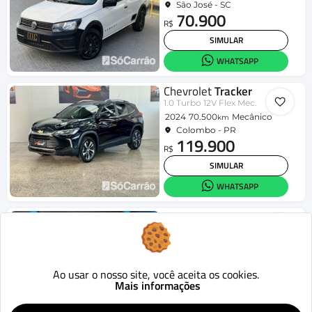
São José - SC
70.900
R$
SIMULAR
WHATSAPP
Chevrolet
Tracker
1.0 Turbo 12V Flex Mec.
2024
70.500
Mecânico
km
Colombo - PR
119.900
R$
SIMULAR
WHATSAPP
Jeep
Compass
LIMITED 2.0 4x2 Flex 16V Aut.
2019
70.941
Aut.
km
Londrina - PR
95.990
Ao usar o nosso site, você aceita os cookies.
R$
Mais informações
SIMULAR
WHATSAPP