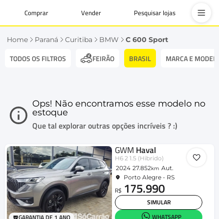
Comprar
Vender
Pesquisar lojas
Home
Paraná
Curitiba
BMW
C 600 Sport
TODOS OS FILTROS
BRASIL
MARCA E MODEL
FEIRÃO
Ops! Não encontramos esse modelo no
estoque
Que tal explorar outras opções incríveis ? :)
GWM
Haval
H6 2 1.5 (Hibrido)
2024
27.852
Aut.
km
Porto Alegre - RS
175.990
R$
SIMULAR
WHATSAPP
GARANTIA DE 1 ANO