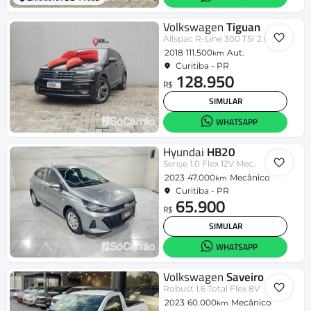
Volkswagen
Tiguan
Allspac R-Line 300 TSI 2.0
2018
111.500
Aut.
km
Curitiba - PR
128.950
R$
SIMULAR
WHATSAPP
Hyundai
HB20
Sense 1.0 Flex 12V Mec.
2023
47.000
Mecânico
km
Curitiba - PR
65.900
R$
SIMULAR
WHATSAPP
Volkswagen
Saveiro
Robust 1.6 Total Flex 8V
2023
60.000
Mecânico
km