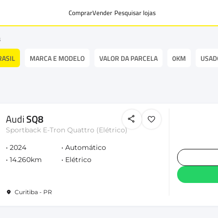
Comprar
Vender
Pesquisar lojas
8
RASIL
MARCA E MODELO
VALOR DA PARCELA
0KM
USAD
Audi
SQ8
Sportback E-Tron Quattro (Elétrico)
2024
Automático
14.260km
Elétrico
Curitiba - PR