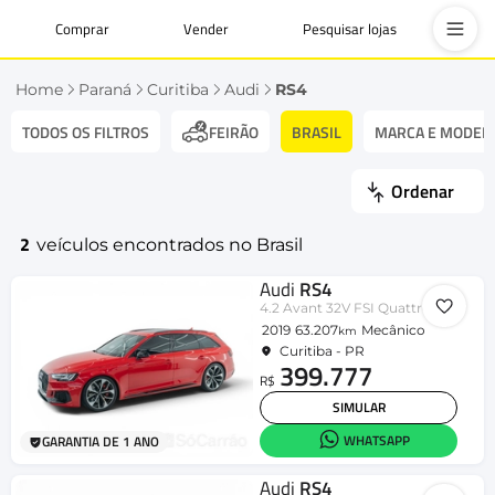
Comprar
Vender
Pesquisar lojas
Home
Paraná
Curitiba
Audi
RS4
TODOS OS FILTROS
BRASIL
MARCA E MODEL
FEIRÃO
Ordenar
2
veículos encontrados no Brasil
Audi
RS4
4.2 Avant 32V FSI Quattro S-tronic
2019
63.207
Mecânico
km
Curitiba - PR
399.777
R$
SIMULAR
WHATSAPP
GARANTIA DE 1 ANO
Audi
RS4