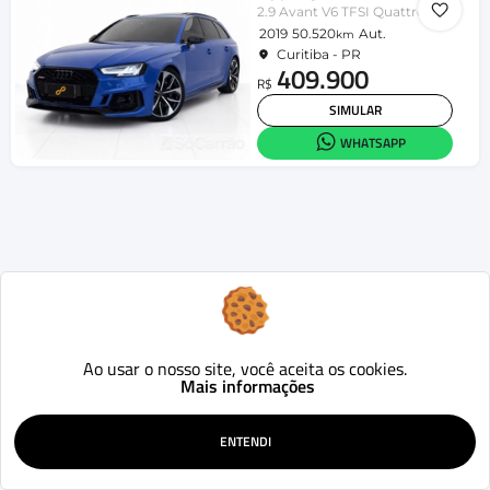
2.9 Avant V6 TFSI Quattro Tiptronic
2019
50.520
Aut.
km
Curitiba - PR
409.900
R$
SIMULAR
WHATSAPP
Ao usar o nosso site, você aceita os cookies.
Mais informações
ENTENDI