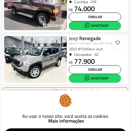
Curitiba - PR
74.000
R$
SIMULAR
WHATSAPP
Jeep
Renegade
Sport 1.8 4x2 Flex 16V Aut.
2021
87.000
Aut.
km
Garopaba - SC
77.900
R$
SIMULAR
WHATSAPP
Chevrolet
Onix
HATCH LT 1.4 8V FlexPower 5p Mec.
2015
124.419
Mecânico
km
Curitiba - PR
46.900
Ao usar o nosso site, você aceita os cookies.
R$
Mais informações
SIMULAR