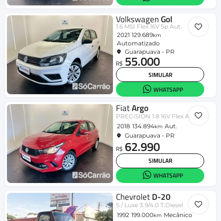
Volkswagen
Gol
1.6 MSI Flex 16V 5p Aut.
2021
129.689
km
Automatizado
Guarapuava - PR
55.000
R$
SIMULAR
WHATSAPP
Fiat
Argo
PRECISION 1.8 16V Flex Aut.
2018
134.894
Aut.
km
Guarapuava - PR
62.990
R$
SIMULAR
WHATSAPP
Chevrolet
D-20
S / Luxe 3.9/4.0 T.Diesel
1992
199.000
Mecânico
km