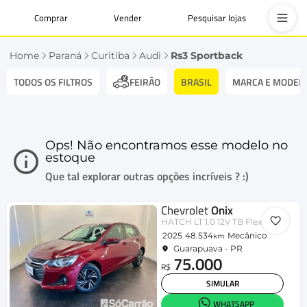
Comprar
Vender
Pesquisar lojas
Home
Paraná
Curitiba
Audi
Rs3 Sportback
TODOS OS FILTROS
BRASIL
MARCA E MODEL
FEIRÃO
Ops! Não encontramos esse modelo no
estoque
Que tal explorar outras opções incríveis ? :)
Chevrolet
Onix
HATCH LT 1.0 12V TB Flex 5p Mec.
2025
48.534
Mecânico
km
Guarapuava - PR
75.000
R$
SIMULAR
WHATSAPP