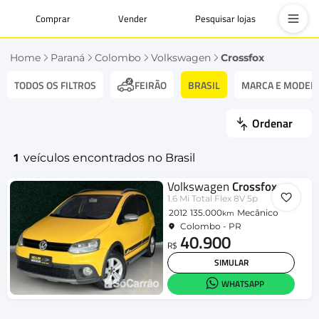
Comprar
Vender
Pesquisar lojas
Home
Paraná
Colombo
Volkswagen
Crossfox
TODOS OS FILTROS
BRASIL
MARCA E MODEL
FEIRÃO
Ordenar
1
veículos encontrados no Brasil
Volkswagen
Crossfox
1.6 Mi Total Flex 8V 5p
2012
135.000
Mecânico
km
Colombo - PR
40.900
R$
SIMULAR
WHATSAPP