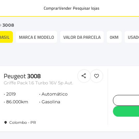
Comprar
Vender
Pesquisar lojas
3008
RASIL
MARCA E MODELO
VALOR DA PARCELA
0KM
USAD
Peugeot
3008
Griffe Pack 1.6 Turbo 16V 5p Aut.
2019
Automático
86.000km
Gasolina
Colombo - PR