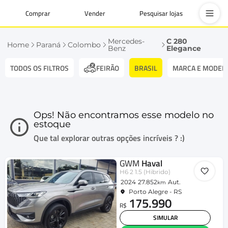
Comprar
Vender
Pesquisar lojas
Mercedes-
C 280
Home
Paraná
Colombo
Benz
Elegance
TODOS OS FILTROS
BRASIL
MARCA E MODEL
FEIRÃO
Ops! Não encontramos esse modelo no
estoque
Que tal explorar outras opções incríveis ? :)
GWM
Haval
H6 2 1.5 (Hibrido)
2024
27.852
Aut.
km
Porto Alegre - RS
175.990
R$
SIMULAR