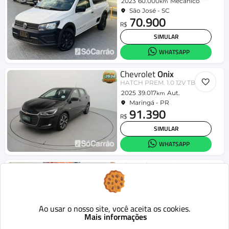
2023
60.000
Mecânico
km
São José - SC
70.900
R$
SIMULAR
WHATSAPP
Chevrolet
Onix
HATCH PREM. 1.0 12V TB Flex 5p Aut.
2025
39.017
Aut.
km
Maringá - PR
91.390
R$
SIMULAR
WHATSAPP
Chevrolet
Tracker
1.0 Turbo 12V Flex Mec.
2024
70.500
Mecânico
km
Colombo - PR
119.900
Ao usar o nosso site, você aceita os cookies.
R$
Mais informações
SIMULAR