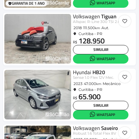
WHATSAPP
GARANTIA DE 1 ANO
Volkswagen
Tiguan
Allspac R-Line 300 TSI 2.0
2018
111.500
Aut.
km
Curitiba - PR
128.950
R$
SIMULAR
WHATSAPP
Hyundai
HB20
Sense 1.0 Flex 12V Mec.
2023
47.000
Mecânico
km
Curitiba - PR
65.900
R$
SIMULAR
WHATSAPP
Volkswagen
Saveiro
Robust 1.6 Total Flex 8V