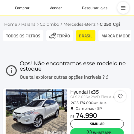
Comprar
Vender
Pesquisar lojas
Home
Paraná
Colombo
Mercedes-Benz
C 250 Cgi
TODOS OS FILTROS
BRASIL
MARCA E MODEL
FEIRÃO
Ops! Não encontramos esse modelo no
estoque
Que tal explorar outras opções incríveis ? :)
Hyundai
Ix35
GLS 2.0 16V 2WD Flex Aut.
2015
174.000
Aut.
km
Campinas - SP
74.990
R$
SIMULAR
WHATSAPP