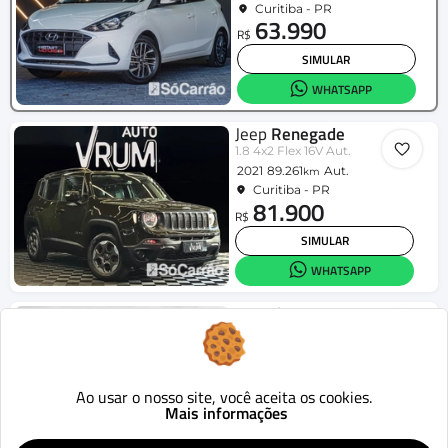
Curitiba - PR
63.990
R$
SIMULAR
WHATSAPP
Jeep
Renegade
1.8 4x2 Flex 16V Aut.
2021
89.261
Aut.
km
Curitiba - PR
81.900
R$
SIMULAR
WHATSAPP
Hyundai
HR
2.5 TCI Diesel (RS/RD)
2016
320.795
Mecânico
km
Curitiba - PR
112.900
Ao usar o nosso site, você aceita os cookies.
R$
Mais informações
SIMULAR