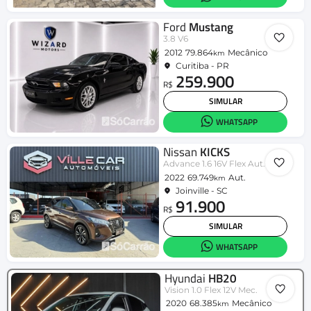
Ford
Mustang
3.8 V6
2012
79.864
Mecânico
km
Curitiba - PR
259.900
R$
SIMULAR
WHATSAPP
Nissan
KICKS
Advance 1.6 16V Flex Aut.
2022
69.749
Aut.
km
Joinville - SC
91.900
R$
SIMULAR
WHATSAPP
Hyundai
HB20
Vision 1.0 Flex 12V Mec.
2020
68.385
Mecânico
km