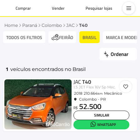
Comprar
Vender
Pesquisar lojas
Home
Paraná
Colombo
JAC
T40
TODOS OS FILTROS
BRASIL
MARCA E MODEL
FEIRÃO
Ordenar
1
veículos encontrados no Brasil
JAC
T40
1.5 JET Flex 16V 5p Mec.
2018
210.664
Mecânico
km
Colombo - PR
52.500
R$
SIMULAR
WHATSAPP