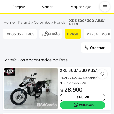
Comprar
Vender
Pesquisar lojas
XRE 300/ 300 ABS/
Home
Paraná
Colombo
Honda
FLEX
TODOS OS FILTROS
BRASIL
MARCA E MODEL
FEIRÃO
Ordenar
2
veículos encontrados no Brasil
XRE 300/ 300 ABS/ FLEX
2021
27.022
Mecânico
km
Colombo - PR
28.900
R$
SIMULAR
WHATSAPP