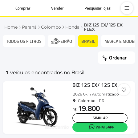
Comprar
Vender
Pesquisar lojas
BIZ 125 EX/ 125 EX
Home
Paraná
Colombo
Honda
FLEX
TODOS OS FILTROS
BRASIL
MARCA E MODEL
FEIRÃO
Ordenar
1
veículos encontrados no Brasil
BIZ 125 EX/ 125 EX FLEX
2026
0
Automatizado
km
Colombo - PR
19.800
R$
SIMULAR
WHATSAPP