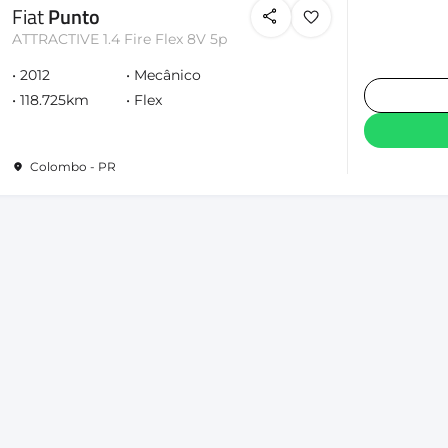
Fiat
Punto
ATTRACTIVE 1.4 Fire Flex 8V 5p
2012
Mecânico
118.725km
Flex
Colombo - PR