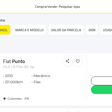
Comprar
Vender
Pesquisar lojas
nto
RASIL
MARCA E MODELO
VALOR DA PARCELA
0KM
USAD
Fiat
Punto
HLX 1.8 Flex 8V 5p
2010
Mecânico
211.000km
Flex
Colombo - PR