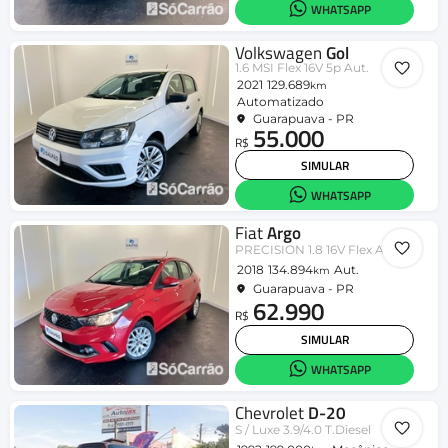
WHATSAPP
Volkswagen
Gol
1.6 MSI Flex 16V 5p Aut.
2021
129.689
km
Automatizado
Guarapuava - PR
55.000
R$
SIMULAR
WHATSAPP
Fiat
Argo
PRECISION 1.8 16V Flex Aut.
2018
134.894
Aut.
km
Guarapuava - PR
62.990
R$
SIMULAR
WHATSAPP
Chevrolet
D-20
S / Luxe 3.9/4.0 T.Diesel