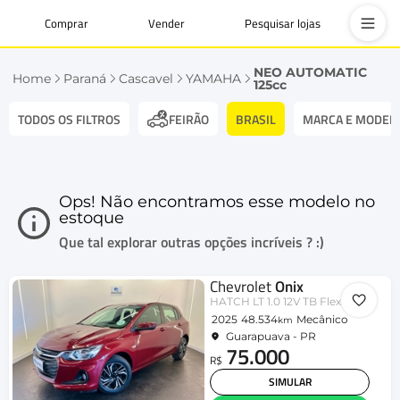
Comprar
Vender
Pesquisar lojas
NEO AUTOMATIC
Home
Paraná
Cascavel
YAMAHA
125cc
TODOS OS FILTROS
BRASIL
MARCA E MODEL
FEIRÃO
Ops! Não encontramos esse modelo no
estoque
Que tal explorar outras opções incríveis ? :)
Chevrolet
Onix
HATCH LT 1.0 12V TB Flex 5p Mec.
2025
48.534
Mecânico
km
Guarapuava - PR
75.000
R$
SIMULAR