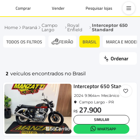
Comprar
Vender
Pesquisar lojas
Campo
Royal
Interceptor 650
Home
Paraná
Largo
Enfield
Standard
TODOS OS FILTROS
BRASIL
MARCA E MODEL
FEIRÃO
Ordenar
2
veículos encontrados no Brasil
Interceptor 650 Standard
2024
9.964
Mecânico
km
Campo Largo - PR
27.900
R$
SIMULAR
WHATSAPP