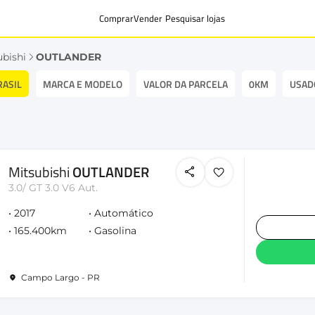
Comprar
Vender
Pesquisar lojas
ubishi
OUTLANDER
RASIL
MARCA E MODELO
VALOR DA PARCELA
0KM
USAD
Mitsubishi
OUTLANDER
3.0/ GT 3.0 V6 Aut.
2017
Automático
165.400km
Gasolina
Campo Largo - PR