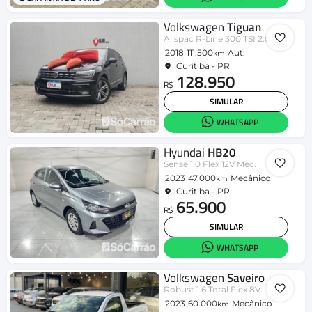
Volkswagen
Tiguan
Allspac R-Line 300 TSI 2.0
2018
111.500
Aut.
km
Curitiba - PR
128.950
R$
SIMULAR
WHATSAPP
Hyundai
HB20
Sense 1.0 Flex 12V Mec.
2023
47.000
Mecânico
km
Curitiba - PR
65.900
R$
SIMULAR
WHATSAPP
Volkswagen
Saveiro
Robust 1.6 Total Flex 8V
2023
60.000
Mecânico
km