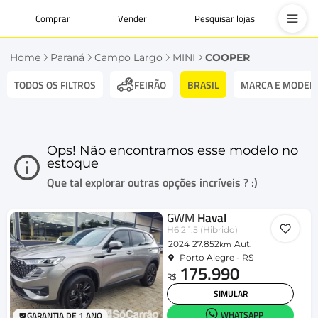
Comprar
Vender
Pesquisar lojas
Home
Paraná
Campo Largo
MINI
COOPER
TODOS OS FILTROS
BRASIL
MARCA E MODEL
FEIRÃO
Ops! Não encontramos esse modelo no
estoque
Que tal explorar outras opções incríveis ? :)
GWM
Haval
H6 2 1.5 (Hibrido)
2024
27.852
Aut.
km
Porto Alegre - RS
175.990
R$
SIMULAR
WHATSAPP
GARANTIA DE 1 ANO