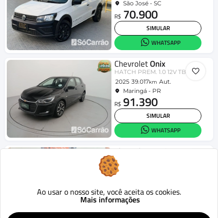
São José - SC
70.900
R$
SIMULAR
WHATSAPP
Chevrolet
Onix
HATCH PREM. 1.0 12V TB Flex 5p Aut.
2025
39.017
Aut.
km
Maringá - PR
91.390
R$
SIMULAR
WHATSAPP
Chevrolet
Tracker
1.0 Turbo 12V Flex Mec.
2024
70.500
Mecânico
km
Colombo - PR
119.900
Ao usar o nosso site, você aceita os cookies.
R$
Mais informações
SIMULAR
WHATSAPP