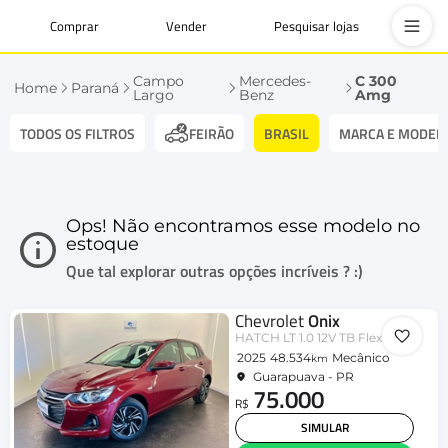
Comprar
Vender
Pesquisar lojas
Campo
Mercedes-
C 300
Home
Paraná
Largo
Benz
Amg
TODOS OS FILTROS
BRASIL
MARCA E MODEL
FEIRÃO
Ops! Não encontramos esse modelo no
estoque
Que tal explorar outras opções incríveis ? :)
Chevrolet
Onix
HATCH LT 1.0 12V TB Flex 5p Mec.
2025
48.534
Mecânico
km
Guarapuava - PR
75.000
R$
SIMULAR