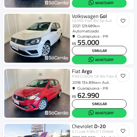
WHATSAPP
Volkswagen
Gol
1.6 MSI Flex 16V 5p Aut.
2021
129.689
km
Automatizado
Guarapuava - PR
55.000
R$
SIMULAR
WHATSAPP
Fiat
Argo
PRECISION 1.8 16V Flex Aut.
2018
134.894
Aut.
km
Guarapuava - PR
62.990
R$
SIMULAR
WHATSAPP
Chevrolet
D-20
S / Luxe 3.9/4.0 T.Diesel