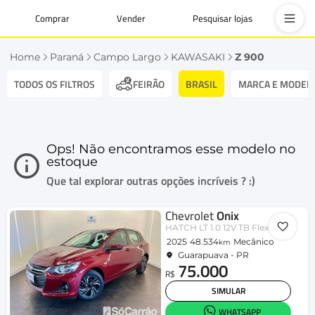
Comprar
Vender
Pesquisar lojas
Home
Paraná
Campo Largo
KAWASAKI
Z 900
TODOS OS FILTROS
BRASIL
MARCA E MODEL
FEIRÃO
Ops! Não encontramos esse modelo no
estoque
Que tal explorar outras opções incríveis ? :)
Chevrolet
Onix
HATCH LT 1.0 12V TB Flex 5p Mec.
2025
48.534
Mecânico
km
Guarapuava - PR
75.000
R$
SIMULAR
WHATSAPP