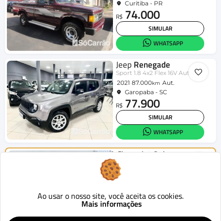
Curitiba - PR
74.000
R$
SIMULAR
WHATSAPP
Jeep
Renegade
Sport 1.8 4x2 Flex 16V Aut.
2021
87.000
Aut.
km
Garopaba - SC
77.900
R$
SIMULAR
WHATSAPP
Chevrolet
Onix
HATCH LT 1.4 8V FlexPower 5p Mec.
2015
124.419
Mecânico
km
Curitiba - PR
46.900
Ao usar o nosso site, você aceita os cookies.
R$
Mais informações
SIMULAR