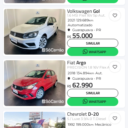
Volkswagen
Gol
1.6 MSI Flex 16V 5p Aut.
2021
129.689
km
Automatizado
Guarapuava - PR
55.000
R$
SIMULAR
WHATSAPP
Fiat
Argo
PRECISION 1.8 16V Flex Aut.
2018
134.894
Aut.
km
Guarapuava - PR
62.990
R$
SIMULAR
WHATSAPP
Chevrolet
D-20
S / Luxe 3.9/4.0 T.Diesel
1992
199.000
Mecânico
km