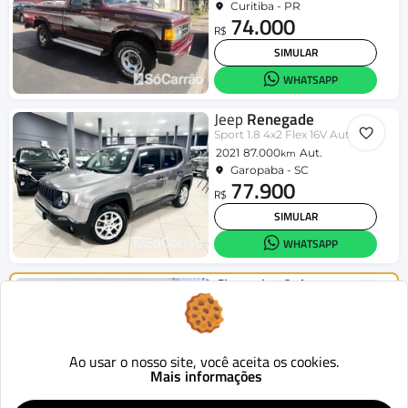
Curitiba - PR
74.000
R$
SIMULAR
WHATSAPP
Jeep
Renegade
Sport 1.8 4x2 Flex 16V Aut.
2021
87.000
Aut.
km
Garopaba - SC
77.900
R$
SIMULAR
WHATSAPP
Chevrolet
Onix
HATCH LT 1.4 8V FlexPower 5p Mec.
2015
124.419
Mecânico
km
Curitiba - PR
46.900
Ao usar o nosso site, você aceita os cookies.
R$
Mais informações
SIMULAR