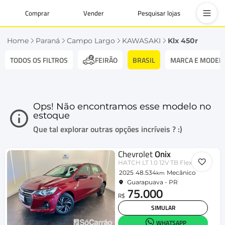
Comprar
Vender
Pesquisar lojas
Home
Paraná
Campo Largo
KAWASAKI
Klx 450r
TODOS OS FILTROS
BRASIL
MARCA E MODEL
FEIRÃO
Ops! Não encontramos esse modelo no
estoque
Que tal explorar outras opções incríveis ? :)
Chevrolet
Onix
HATCH LT 1.0 12V TB Flex 5p Mec.
2025
48.534
Mecânico
km
Guarapuava - PR
75.000
R$
SIMULAR
WHATSAPP