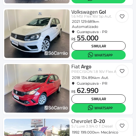
Volkswagen
Gol
1.6 MSI Flex 16V 5p Aut.
2021
129.689
km
Automatizado
Guarapuava - PR
55.000
R$
SIMULAR
WHATSAPP
Fiat
Argo
PRECISION 1.8 16V Flex Aut.
2018
134.894
Aut.
km
Guarapuava - PR
62.990
R$
SIMULAR
WHATSAPP
Chevrolet
D-20
S / Luxe 3.9/4.0 T.Diesel
1992
199.000
Mecânico
km