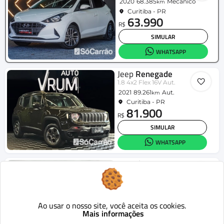
2020
68.385
Mecânico
km
Curitiba - PR
63.990
R$
SIMULAR
WHATSAPP
Jeep
Renegade
1.8 4x2 Flex 16V Aut.
2021
89.261
Aut.
km
Curitiba - PR
81.900
R$
SIMULAR
WHATSAPP
Hyundai
HR
2.5 TCI Diesel (RS/RD)
2016
320.795
Mecânico
km
Curitiba - PR
112.900
Ao usar o nosso site, você aceita os cookies.
R$
Mais informações
SIMULAR