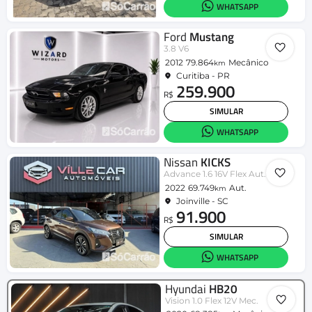
WHATSAPP
Ford
Mustang
3.8 V6
2012
79.864
Mecânico
km
Curitiba - PR
259.900
R$
SIMULAR
WHATSAPP
Nissan
KICKS
Advance 1.6 16V Flex Aut.
2022
69.749
Aut.
km
Joinville - SC
91.900
R$
SIMULAR
WHATSAPP
Hyundai
HB20
Vision 1.0 Flex 12V Mec.