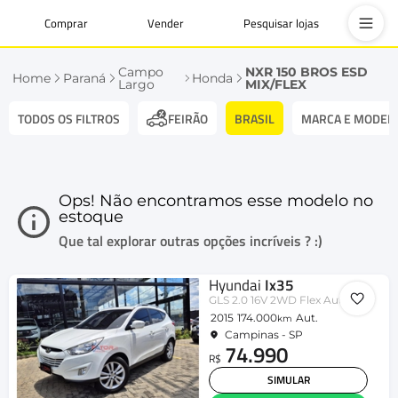
Comprar
Vender
Pesquisar lojas
Campo
NXR 150 BROS ESD
Home
Paraná
Honda
Largo
MIX/FLEX
TODOS OS FILTROS
BRASIL
MARCA E MODEL
FEIRÃO
Ops! Não encontramos esse modelo no
estoque
Que tal explorar outras opções incríveis ? :)
Hyundai
Ix35
GLS 2.0 16V 2WD Flex Aut.
2015
174.000
Aut.
km
Campinas - SP
74.990
R$
SIMULAR