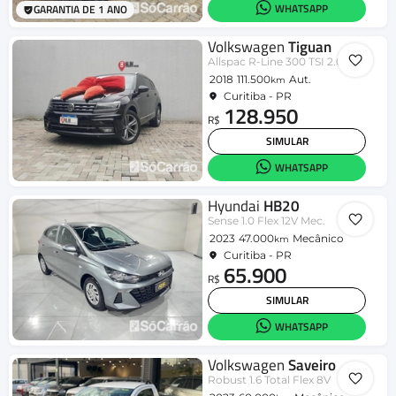
WHATSAPP
GARANTIA DE 1 ANO
Volkswagen
Tiguan
Allspac R-Line 300 TSI 2.0
2018
111.500
Aut.
km
Curitiba - PR
128.950
R$
SIMULAR
WHATSAPP
Hyundai
HB20
Sense 1.0 Flex 12V Mec.
2023
47.000
Mecânico
km
Curitiba - PR
65.900
R$
SIMULAR
WHATSAPP
Volkswagen
Saveiro
Robust 1.6 Total Flex 8V