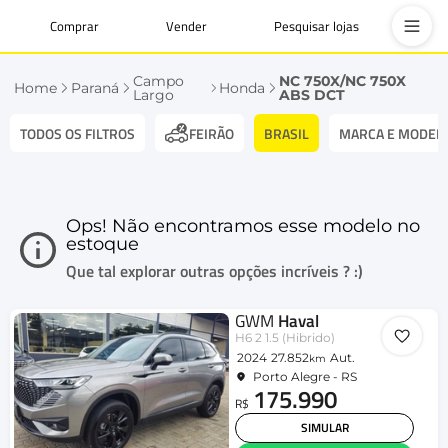
Comprar
Vender
Pesquisar lojas
Campo
NC 750X/NC 750X
Home
Paraná
Honda
Largo
ABS DCT
TODOS OS FILTROS
BRASIL
MARCA E MODEL
FEIRÃO
Ops! Não encontramos esse modelo no
estoque
Que tal explorar outras opções incríveis ? :)
GWM
Haval
H6 2 1.5 (Hibrido)
2024
27.852
Aut.
km
Porto Alegre - RS
175.990
R$
SIMULAR