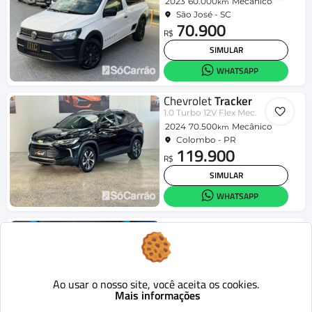
2023
60.000
Mecânico
km
São José - SC
70.900
R$
SIMULAR
WHATSAPP
Chevrolet
Tracker
1.0 Turbo 12V Flex Mec.
2024
70.500
Mecânico
km
Colombo - PR
119.900
R$
SIMULAR
WHATSAPP
Jeep
Compass
LIMITED 2.0 4x2 Flex 16V Aut.
2019
70.941
Aut.
km
Londrina - PR
95.990
Ao usar o nosso site, você aceita os cookies.
R$
Mais informações
SIMULAR