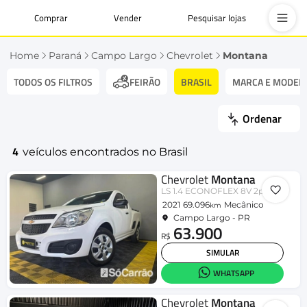
Comprar
Vender
Pesquisar lojas
Home
Paraná
Campo Largo
Chevrolet
Montana
TODOS OS FILTROS
BRASIL
MARCA E MODEL
FEIRÃO
Ordenar
4
veículos encontrados no Brasil
Chevrolet
Montana
LS 1.4 ECONOFLEX 8V 2p
2021
69.096
Mecânico
km
Campo Largo - PR
63.900
R$
SIMULAR
WHATSAPP
Chevrolet
Montana