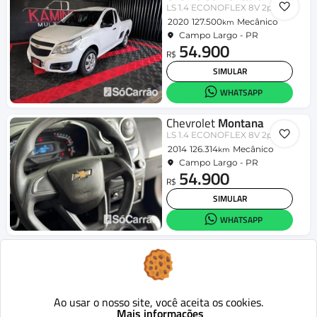
LS 1.4 ECONOFLEX 8V 2p
2020
127.500
Mecânico
km
Campo Largo - PR
54.900
R$
SIMULAR
WHATSAPP
Chevrolet
Montana
LS 1.4 ECONOFLEX 8V 2p
2014
126.314
Mecânico
km
Campo Largo - PR
54.900
R$
SIMULAR
WHATSAPP
Chevrolet
Montana
1.4 8V Conquest ECONOFLEX 2p
2010
151.000
Mecânico
km
Campo Largo - PR
32.900
Ao usar o nosso site, você aceita os cookies.
R$
Mais informações