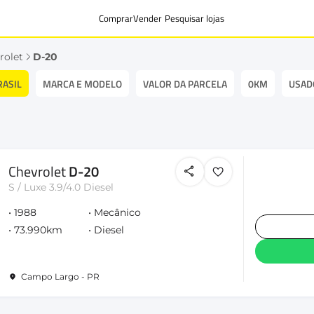
Comprar
Vender
Pesquisar lojas
rolet
D-20
RASIL
MARCA E MODELO
VALOR DA PARCELA
0KM
USAD
Chevrolet
D-20
S / Luxe 3.9/4.0 Diesel
1988
Mecânico
73.990km
Diesel
Campo Largo - PR