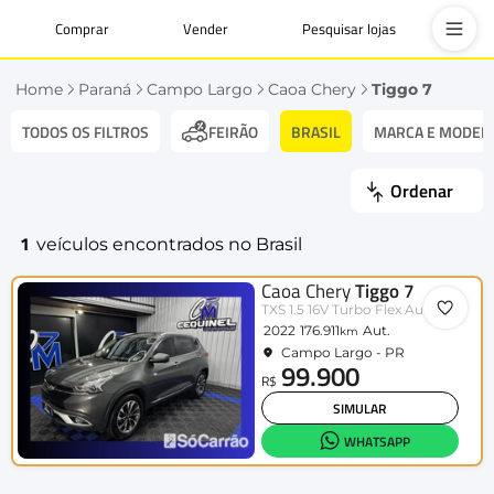
Comprar
Vender
Pesquisar lojas
Home
Paraná
Campo Largo
Caoa Chery
Tiggo 7
TODOS OS FILTROS
BRASIL
MARCA E MODEL
FEIRÃO
Ordenar
1
veículos encontrados no Brasil
Caoa Chery
Tiggo 7
TXS 1.5 16V Turbo Flex Aut.
2022
176.911
Aut.
km
Campo Largo - PR
99.900
R$
SIMULAR
WHATSAPP