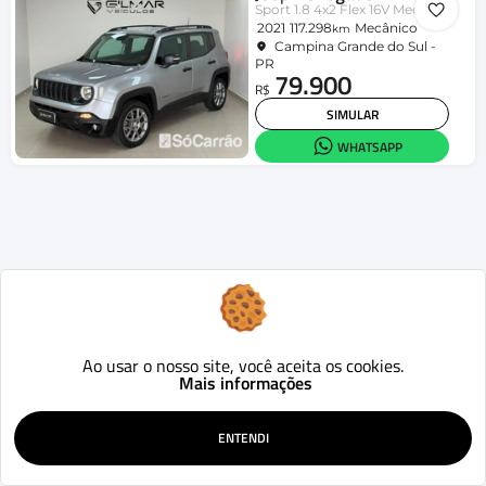
Sport 1.8 4x2 Flex 16V Mec.
2021
117.298
Mecânico
km
Campina Grande do Sul -
PR
79.900
R$
SIMULAR
WHATSAPP
Ao usar o nosso site, você aceita os cookies.
Mais informações
ENTENDI