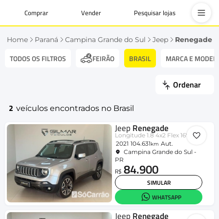
Comprar
Vender
Pesquisar lojas
Home
Paraná
Campina Grande do Sul
Jeep
Renegade
TODOS OS FILTROS
BRASIL
MARCA E MODEL
FEIRÃO
Ordenar
2
veículos encontrados no Brasil
Jeep
Renegade
Longitude 1.8 4x2 Flex 16V Aut.
2021
104.631
Aut.
km
Campina Grande do Sul -
PR
84.900
R$
SIMULAR
WHATSAPP
Jeep
Renegade