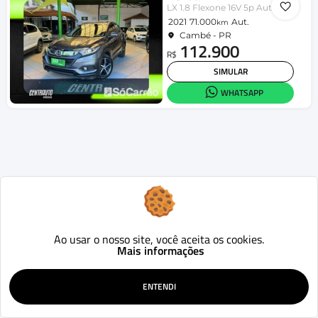
LX 1.8 Flexone 16V 5p Aut.
2021
71.000
Aut.
km
Cambé - PR
112.900
R$
SIMULAR
WHATSAPP
Ao usar o nosso site, você aceita os cookies.
Mais informações
ENTENDI