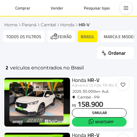
Comprar
Vender
Pesquisar lojas
Home
Paraná
Cambé
Honda
HR-V
TODOS OS FILTROS
BRASIL
MARCA E MODEL
FEIRÃO
Ordenar
2
veículos encontrados no Brasil
Honda
HR-V
Advance 1.5 Flex TB 16V 5p Aut.
2025
30.000
Aut.
km
Cambé - PR
158.900
R$
SIMULAR
WHATSAPP
Honda
HR-V