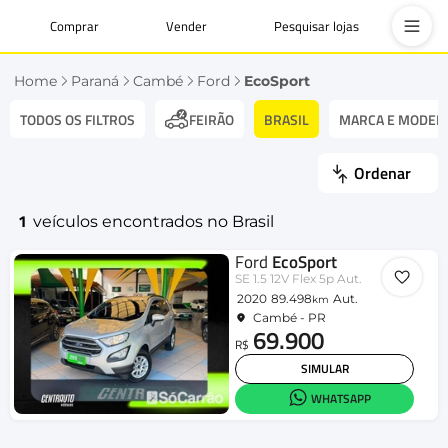
Comprar
Vender
Pesquisar lojas
Home
Paraná
Cambé
Ford
EcoSport
TODOS OS FILTROS
BRASIL
MARCA E MODEL
FEIRÃO
Ordenar
1
veículos encontrados no Brasil
Ford
EcoSport
SE 1.5 12V Flex 5p Aut.
2020
89.498
Aut.
km
Cambé - PR
69.900
R$
SIMULAR
WHATSAPP