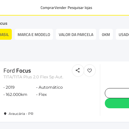
Comprar
Vender
Pesquisar lojas
cus
RASIL
MARCA E MODELO
VALOR DA PARCELA
0KM
USAD
Ford
Focus
TITA/TITA Plus 2.0 Flex 5p Aut.
2019
Automático
162.000km
Flex
Araucária - PR