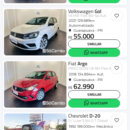
Volkswagen
Gol
1.6 MSI Flex 16V 5p Aut.
2021
129.689
km
Automatizado
Guarapuava - PR
55.000
R$
SIMULAR
WHATSAPP
Fiat
Argo
PRECISION 1.8 16V Flex Aut.
2018
134.894
Aut.
km
Guarapuava - PR
62.990
R$
SIMULAR
WHATSAPP
Chevrolet
D-20
S / Luxe 3.9/4.0 T.Diesel
1992
199.000
Mecânico
km