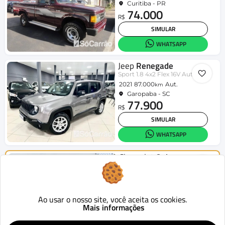
Curitiba - PR
74.000
R$
SIMULAR
WHATSAPP
Jeep
Renegade
Sport 1.8 4x2 Flex 16V Aut.
2021
87.000
Aut.
km
Garopaba - SC
77.900
R$
SIMULAR
WHATSAPP
Chevrolet
Onix
HATCH LT 1.4 8V FlexPower 5p Mec.
2015
124.419
Mecânico
km
Curitiba - PR
46.900
Ao usar o nosso site, você aceita os cookies.
R$
Mais informações
SIMULAR