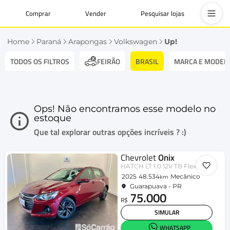
Comprar
Vender
Pesquisar lojas
Home
Paraná
Arapongas
Volkswagen
Up!
TODOS OS FILTROS
BRASIL
MARCA E MODEL
FEIRÃO
Ops! Não encontramos esse modelo no
estoque
Que tal explorar outras opções incríveis ? :)
Chevrolet
Onix
HATCH LT 1.0 12V TB Flex 5p Mec.
2025
48.534
Mecânico
km
Guarapuava - PR
75.000
R$
SIMULAR
WHATSAPP