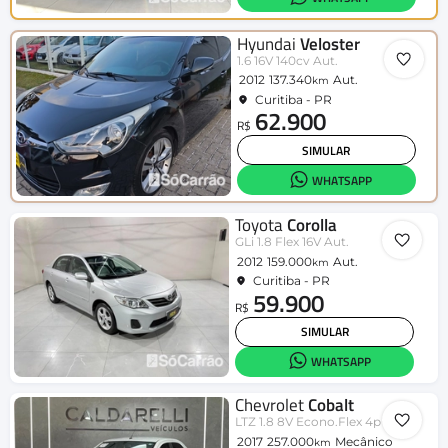
Hyundai
Veloster
1.6 16V 140cv Aut.
2012
137.340
Aut.
km
Curitiba - PR
62.900
R$
SIMULAR
WHATSAPP
Toyota
Corolla
GLi 1.8 Flex 16V Aut.
2012
159.000
Aut.
km
Curitiba - PR
59.900
R$
SIMULAR
WHATSAPP
Chevrolet
Cobalt
LTZ 1.8 8V Econo.Flex 4p Mec.
2017
257.000
Mecânico
km