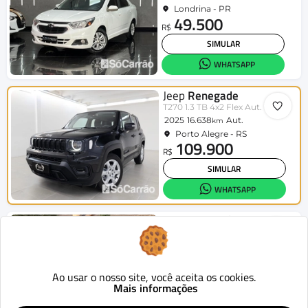
Londrina - PR
49.500
R$
SIMULAR
WHATSAPP
Jeep
Renegade
T270 1.3 TB 4x2 Flex Aut.
2025
16.638
Aut.
km
Porto Alegre - RS
109.900
R$
SIMULAR
WHATSAPP
Jeep
Renegade
Long. T270 1.3 TB 4x2 Flex Aut.
2023
23.000
Aut.
km
Guarapuava - PR
99.900
Ao usar o nosso site, você aceita os cookies.
R$
Mais informações
SIMULAR