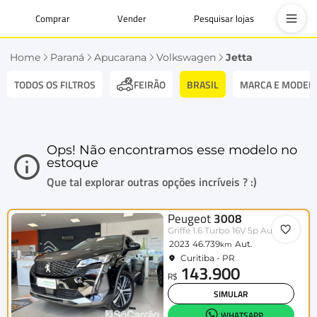
Comprar
Vender
Pesquisar lojas
Home
Paraná
Apucarana
Volkswagen
Jetta
TODOS OS FILTROS
BRASIL
MARCA E MODEL
FEIRÃO
Ops! Não encontramos esse modelo no
estoque
Que tal explorar outras opções incríveis ? :)
Peugeot
3008
Griffe 1.6 Turbo 16V 5p Aut.
2023
46.739
Aut.
km
Curitiba - PR
143.900
R$
SIMULAR
WHATSAPP