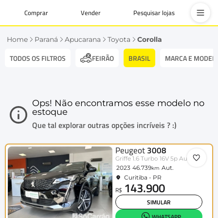
Comprar
Vender
Pesquisar lojas
Home
Paraná
Apucarana
Toyota
Corolla
TODOS OS FILTROS
BRASIL
MARCA E MODEL
FEIRÃO
Ops! Não encontramos esse modelo no
estoque
Que tal explorar outras opções incríveis ? :)
Peugeot
3008
Griffe 1.6 Turbo 16V 5p Aut.
2023
46.739
Aut.
km
Curitiba - PR
143.900
R$
SIMULAR
WHATSAPP