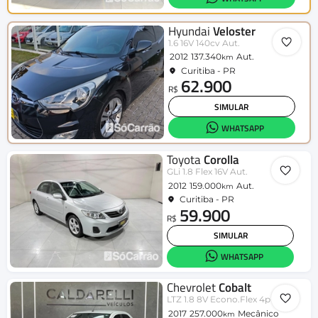
Hyundai
Veloster
1.6 16V 140cv Aut.
2012
137.340
Aut.
km
Curitiba - PR
62.900
R$
SIMULAR
WHATSAPP
Toyota
Corolla
GLi 1.8 Flex 16V Aut.
2012
159.000
Aut.
km
Curitiba - PR
59.900
R$
SIMULAR
WHATSAPP
Chevrolet
Cobalt
LTZ 1.8 8V Econo.Flex 4p Mec.
2017
257.000
Mecânico
km