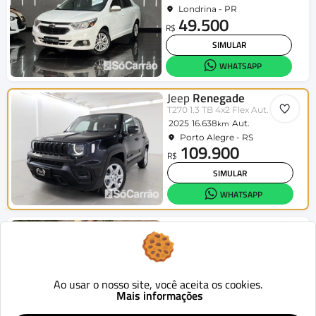
Londrina - PR
49.500
R$
SIMULAR
WHATSAPP
Jeep
Renegade
T270 1.3 TB 4x2 Flex Aut.
2025
16.638
Aut.
km
Porto Alegre - RS
109.900
R$
SIMULAR
WHATSAPP
Jeep
Renegade
Long. T270 1.3 TB 4x2 Flex Aut.
2023
23.000
Aut.
km
Guarapuava - PR
99.900
Ao usar o nosso site, você aceita os cookies.
R$
Mais informações
SIMULAR