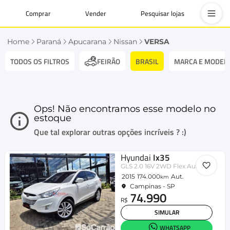
Comprar
Vender
Pesquisar lojas
Home
Paraná
Apucarana
Nissan
VERSA
TODOS OS FILTROS
BRASIL
MARCA E MODEL
FEIRÃO
Ops! Não encontramos esse modelo no
estoque
Que tal explorar outras opções incríveis ? :)
Hyundai
Ix35
GLS 2.0 16V 2WD Flex Aut.
2015
174.000
Aut.
km
Campinas - SP
74.990
R$
SIMULAR
WHATSAPP