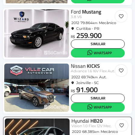
Ford
Mustang
3.8 V6
2012
79.864
Mecânico
km
Curitiba - PR
259.900
R$
SIMULAR
WHATSAPP
Nissan
KICKS
Advance 1.6 16V Flex Aut.
2022
69.749
Aut.
km
Joinville - SC
91.900
R$
SIMULAR
WHATSAPP
Hyundai
HB20
Vision 1.0 Flex 12V Mec.
2020
68.385
Mecânico
km