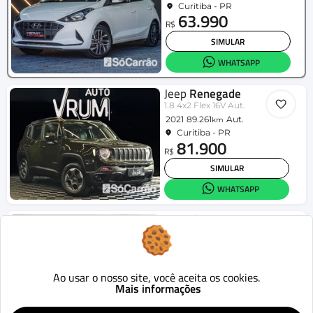
Curitiba - PR
63.990
R$
SIMULAR
WHATSAPP
Jeep
Renegade
1.8 4x2 Flex 16V Aut.
2021
89.261
Aut.
km
Curitiba - PR
81.900
R$
SIMULAR
WHATSAPP
Hyundai
HR
2.5 TCI Diesel (RS/RD)
2016
320.795
Mecânico
km
Curitiba - PR
112.900
Ao usar o nosso site, você aceita os cookies.
R$
Mais informações
SIMULAR