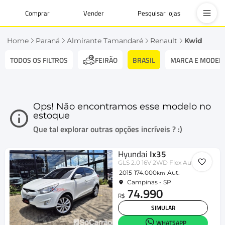
Comprar
Vender
Pesquisar lojas
Home
Paraná
Almirante Tamandaré
Renault
Kwid
TODOS OS FILTROS
BRASIL
MARCA E MODEL
FEIRÃO
Ops! Não encontramos esse modelo no
estoque
Que tal explorar outras opções incríveis ? :)
Hyundai
Ix35
GLS 2.0 16V 2WD Flex Aut.
2015
174.000
Aut.
km
Campinas - SP
74.990
R$
SIMULAR
WHATSAPP