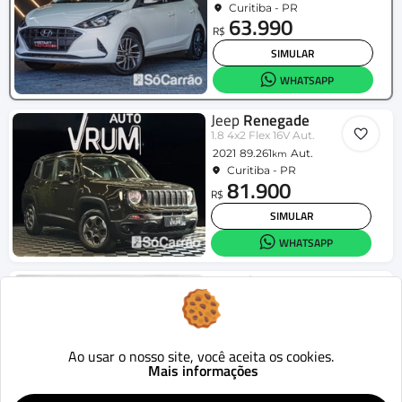
Curitiba - PR
63.990
R$
SIMULAR
WHATSAPP
Jeep
Renegade
1.8 4x2 Flex 16V Aut.
2021
89.261
Aut.
km
Curitiba - PR
81.900
R$
SIMULAR
WHATSAPP
Hyundai
HR
2.5 TCI Diesel (RS/RD)
2016
320.795
Mecânico
km
Curitiba - PR
112.900
Ao usar o nosso site, você aceita os cookies.
R$
Mais informações
SIMULAR