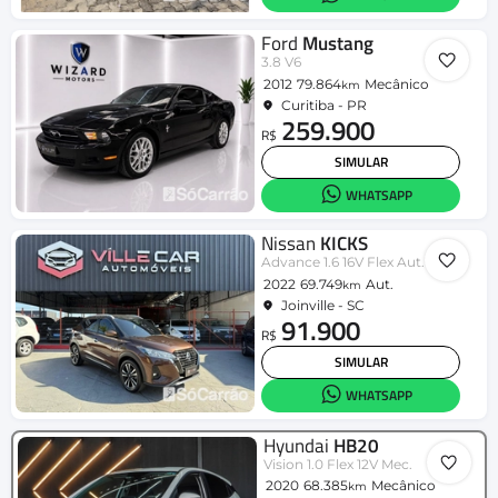
Ford
Mustang
3.8 V6
2012
79.864
Mecânico
km
Curitiba - PR
259.900
R$
SIMULAR
WHATSAPP
Nissan
KICKS
Advance 1.6 16V Flex Aut.
2022
69.749
Aut.
km
Joinville - SC
91.900
R$
SIMULAR
WHATSAPP
Hyundai
HB20
Vision 1.0 Flex 12V Mec.
2020
68.385
Mecânico
km