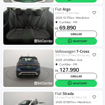
Fiat
Argo
DRIVE 1.0 6V Flex
2025
51.175
Mecânico
km
Curitiba - PR
69.890
R$
SIMULAR
WHATSAPP
Volkswagen
T-Cross
200 TSI 1.0 Flex 12V 5p Aut.
2025
47.099
Aut.
km
Curitiba - PR
127.990
R$
SIMULAR
WHATSAPP
Fiat
Strada
1.3 mpi Fire 8V 67cv CS
2025
67.807
Mecânico
km