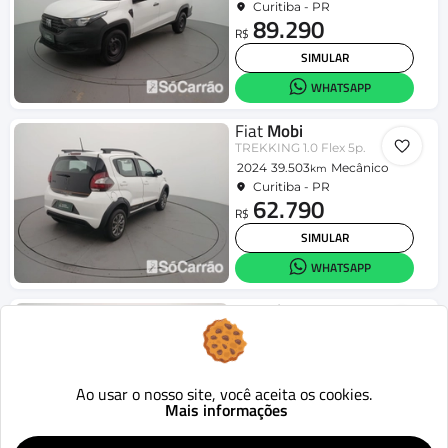
Curitiba - PR
89.290
R$
SIMULAR
WHATSAPP
Fiat
Mobi
TREKKING 1.0 Flex 5p.
2024
39.503
Mecânico
km
Curitiba - PR
62.790
R$
SIMULAR
WHATSAPP
Hyundai
HB20S
Comfort Plus 1.0 Flex 12V Mec.
2025
47.662
Mecânico
km
Curitiba - PR
80.090
Ao usar o nosso site, você aceita os cookies.
R$
Mais informações
SIMULAR
WHATSAPP