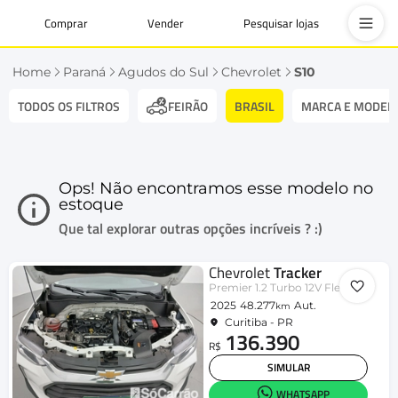
Comprar
Vender
Pesquisar lojas
Home
Paraná
Agudos do Sul
Chevrolet
S10
TODOS OS FILTROS
BRASIL
MARCA E MODEL
FEIRÃO
Ops! Não encontramos esse modelo no
estoque
Que tal explorar outras opções incríveis ? :)
Chevrolet
Tracker
Premier 1.2 Turbo 12V Flex Aut.
2025
48.277
Aut.
km
Curitiba - PR
136.390
R$
SIMULAR
WHATSAPP