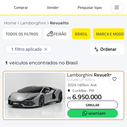
Comprar
Vender
Pesquisar lojas
Home
Lamborghini
Revuelto
TODOS OS FILTROS
BRASIL
MARCA E MODEL
FEIRÃO
1
filtro aplicado
Ordenar
1
veículos encontrados no Brasil
Lamborghini
Revuelto
Coupe LP 1015-4
2024
1.615
Aut.
km
Curitiba - PR
6.950.000
R$
SIMULAR
WHATSAPP