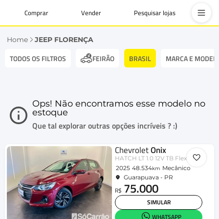
Comprar
Vender
Pesquisar lojas
Home
JEEP FLORENÇA
TODOS OS FILTROS
BRASIL
MARCA E MODEL
FEIRÃO
Ops! Não encontramos esse modelo no
estoque
Que tal explorar outras opções incríveis ? :)
Chevrolet
Onix
HATCH LT 1.0 12V TB Flex 5p Mec.
2025
48.534
Mecânico
km
Guarapuava - PR
75.000
R$
SIMULAR
WHATSAPP