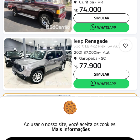
Curitiba - PR
74.000
R$
SIMULAR
WHATSAPP
Jeep
Renegade
Sport 1.8 4x2 Flex 16V Aut.
2021
87.000
Aut.
km
Garopaba - SC
77.900
R$
SIMULAR
WHATSAPP
Chevrolet
Onix
HATCH LT 1.4 8V FlexPower 5p Mec.
2015
124.419
Mecânico
km
Curitiba - PR
46.900
Ao usar o nosso site, você aceita os cookies.
R$
Mais informações
SIMULAR