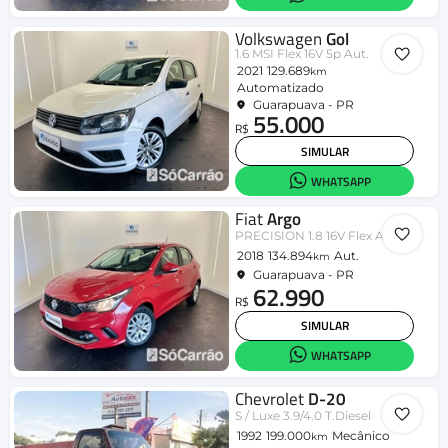
Volkswagen
Gol
1.6 MSI Flex 16V 5p Aut.
2021
129.689
km
Automatizado
Guarapuava - PR
55.000
R$
SIMULAR
WHATSAPP
Fiat
Argo
PRECISION 1.8 16V Flex Aut.
2018
134.894
Aut.
km
Guarapuava - PR
62.990
R$
SIMULAR
WHATSAPP
Chevrolet
D-20
S / Luxe 3.9/4.0 T.Diesel
1992
199.000
Mecânico
km