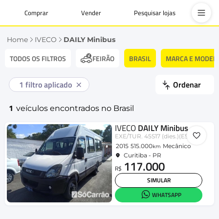
Comprar
Vender
Pesquisar lojas
Home
IVECO
DAILY Minibus
TODOS OS FILTROS
BRASIL
MARCA E MODEL
FEIRÃO
1
filtro aplicado
Ordenar
1
veículos encontrados no Brasil
IVECO
DAILY Minibus
EXE/TUR. 45S17 (dies.)(E5)
2015
515.000
Mecânico
km
Curitiba - PR
117.000
R$
SIMULAR
WHATSAPP