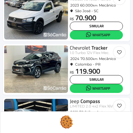
2023
60.000
Mecânico
km
São José - SC
70.900
R$
SIMULAR
WHATSAPP
Chevrolet
Tracker
1.0 Turbo 12V Flex Mec.
2024
70.500
Mecânico
km
Colombo - PR
119.900
R$
SIMULAR
WHATSAPP
Jeep
Compass
LIMITED 2.0 4x2 Flex 16V Aut.
2019
70.941
Aut.
km
Londrina - PR
95.990
R$
SIMULAR