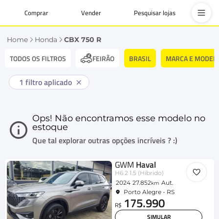
Comprar
Vender
Pesquisar lojas
Home
Honda
CBX 750 R
TODOS OS FILTROS
BRASIL
MARCA E MODEL
FEIRÃO
1
filtro aplicado
Ops! Não encontramos esse modelo no
estoque
Que tal explorar outras opções incríveis ? :)
GWM
Haval
H6 2 1.5 (Hibrido)
2024
27.852
Aut.
km
Porto Alegre - RS
175.990
R$
SIMULAR