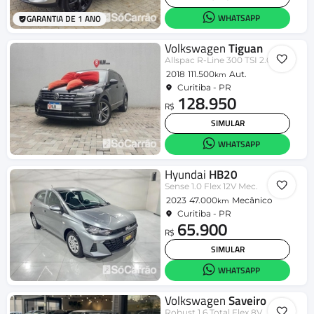
WHATSAPP
GARANTIA DE 1 ANO
Volkswagen
Tiguan
Allspac R-Line 300 TSI 2.0
2018
111.500
Aut.
km
Curitiba - PR
128.950
R$
SIMULAR
WHATSAPP
Hyundai
HB20
Sense 1.0 Flex 12V Mec.
2023
47.000
Mecânico
km
Curitiba - PR
65.900
R$
SIMULAR
WHATSAPP
Volkswagen
Saveiro
Robust 1.6 Total Flex 8V