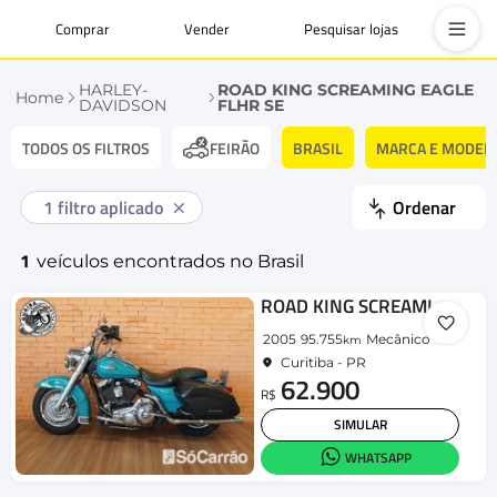
Comprar
Vender
Pesquisar lojas
HARLEY-
ROAD KING SCREAMING EAGLE
Home
DAVIDSON
FLHR SE
TODOS OS FILTROS
BRASIL
MARCA E MODEL
FEIRÃO
1
filtro aplicado
Ordenar
1
veículos encontrados no Brasil
ROAD KING SCREAMING EAGLE FLHR SE
2005
95.755
Mecânico
km
Curitiba - PR
62.900
R$
SIMULAR
WHATSAPP